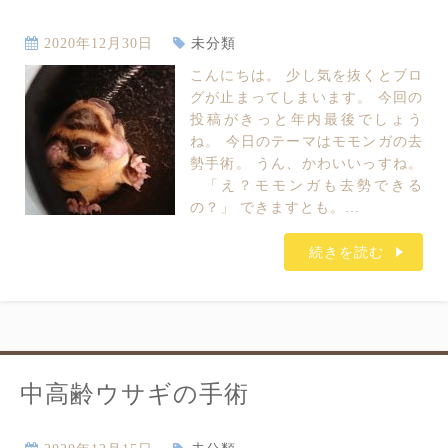
2020年12月30日
未分類
こんにちは。 少し気を抜くとブロ
グが止まってしまいます。 今回の
投稿がきっと年内最後でしょう
ね。 今日のテーマはモモンガの去
勢手術。 うん、かわいいっすね。
「え？モモンガも去勢できる
の？」 できますとも。…
続きを読む
中高齢ウサギの手術