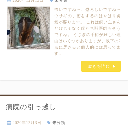
2020年12月15日
未分類
怖いですね～、恐ろしいですね～
ウサギの手術をするのはやはり勇
気が要ります。 これは飼い主さん
だけじゃなく僕たち獣医師もそう
ですね。 うさぎの手術が難しい理
由はいくつかありますが、以下の2
点に尽きると個人的には思ってま
す…
続きを読む
病院の引っ越し
2020年12月3日
未分類